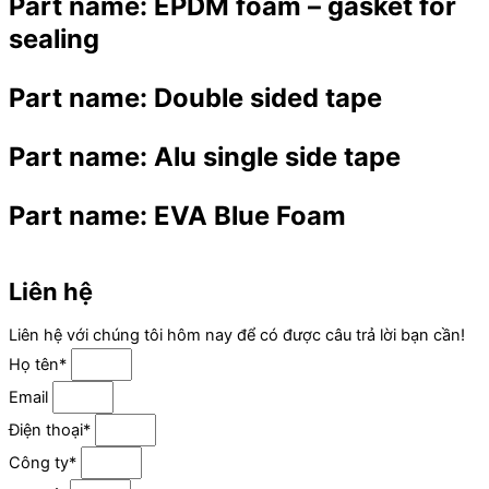
Part name:
EPDM foam – gasket for
sealing
Part name:
Double sided tape
Part name:
Alu single side tape
Part name:
EVA Blue Foam
Liên hệ
Liên hệ với chúng tôi hôm nay để có được câu trả lời bạn cần!
Họ tên*
Email
Điện thoại*
Công ty*