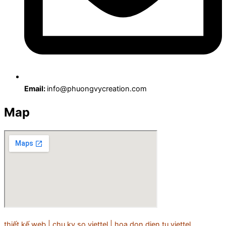
Email:
info@phuongvycreation.com
Map
thiết kế web
|
chu ky so viettel
|
hoa don dien tu viettel