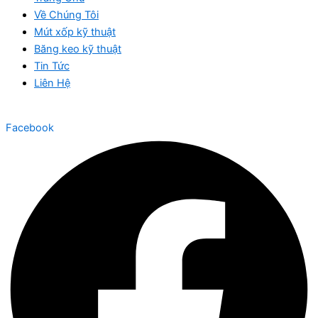
Về Chúng Tôi
Mút xốp kỹ thuật
Băng keo kỹ thuật
Tin Tức
Liên Hệ
Facebook