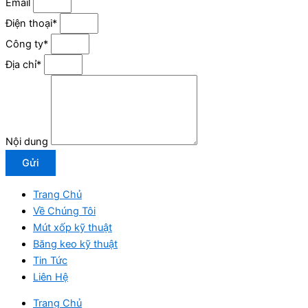
Email
Điện thoại*
Công ty*
Địa chỉ*
Nội dung
Gửi
Trang Chủ
Về Chúng Tôi
Mút xốp kỹ thuật
Băng keo kỹ thuật
Tin Tức
Liên Hệ
Trang Chủ