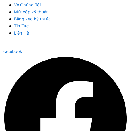
Về Chúng Tôi
Mút xốp kỹ thuật
Băng keo kỹ thuật
Tin Tức
Liên Hệ
Facebook