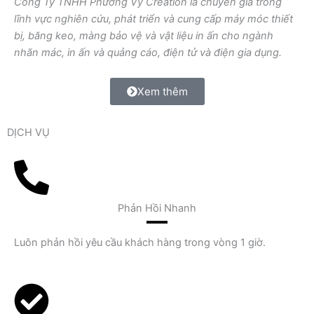
Công Ty TNHH Phương Vy Creation là chuyên gia trong
lĩnh vực nghiên cứu, phát triển và cung cấp máy móc thiết
Explore products
bị, băng keo, màng bảo vệ và vật liệu in ấn cho ngành
nhãn mác, in ấn và quảng cáo, điện tử và điện gia dụng.
Xem thêm
DỊCH VỤ
Phản Hồi Nhanh
Luôn phản hồi yêu cầu khách hàng trong vòng 1 giờ.