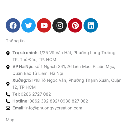
F
T
Y
I
P
L
a
w
o
n
i
i
c
i
u
s
n
n
Thông tin
e
t
t
t
t
k
b
t
u
a
e
e
Trụ sở chính:
1/25 Võ Văn Hát, Phường Long Trường,
o
e
b
g
r
d
TP. Thủ Đức, TP. HCM
o
r
e
r
e
i
VP Hà Nội:
số 1 Ngách 241/26 Liên Mạc, P.Liên Mạc,
k
a
s
n
Quận Bắc Từ Liêm, Hà Nội
m
t
Xưởng:
121/18 Tô Ngọc Vân, Phường Thạnh Xuân, Quận
12, TP.HCM
Tel:
0286 2727 082
Hotline:
0862 392 892/ 0938 827 082
Email:
info@phuongvycreation.com
Map