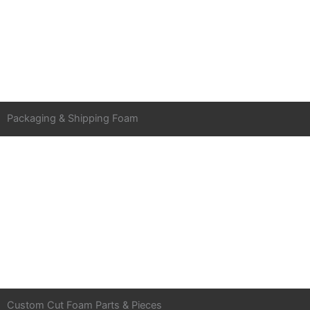
ngoại thất ô tô
Explore products
Packaging & Shipping Foam
Giải pháp băng keo cho vỏ pin xe điện, băng keo dẫn nhiệt
Explore products
Custom Cut Foam Parts & Pieces