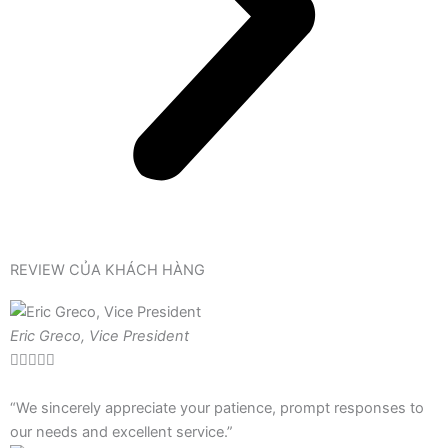
REVIEW CỦA KHÁCH HÀNG
Eric Greco, Vice President





“We sincerely appreciate your patience, prompt responses to
our needs and excellent service.”