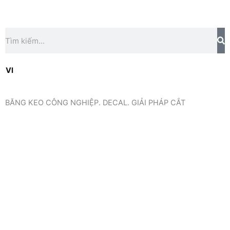
Skip
to
content
Search
BĂNG KEO CÔNG NGHIỆP. DECAL. GIẢI PHÁP CẮT