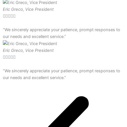
Eric Greco, Vice President





“We sincerely appreciate your patience, prompt responses to
our needs and excellent service.”
Eric Greco, Vice President





“We sincerely appreciate your patience, prompt responses to
our needs and excellent service.”